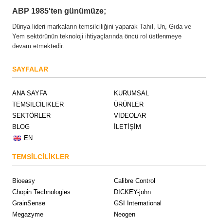
ABP 1985'ten günümüze;
Dünya lideri markaların temsilciliğini yaparak Tahıl, Un, Gıda ve
Yem sektörünün teknoloji ihtiyaçlarında öncü rol üstlenmeye
devam etmektedir.
SAYFALAR
ANA SAYFA
KURUMSAL
TEMSİLCİLİKLER
ÜRÜNLER
SEKTÖRLER
VİDEOLAR
BLOG
İLETİŞİM
EN
TEMSİLCİLİKLER
Bioeasy
Calibre Control
Chopin Technologies
DICKEY-john
GrainSense
GSI International
Megazyme
Neogen