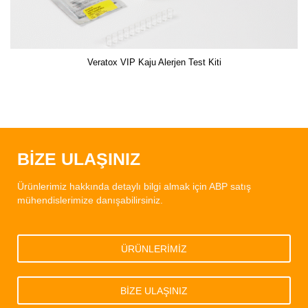
Veratox VIP Kaju Alerjen Test Kiti
BİZE ULAŞINIZ
Ürünlerimiz hakkında detaylı bilgi almak için ABP satış
mühendislerimize danışabilirsiniz.
ÜRÜNLERİMİZ
BİZE ULAŞINIZ