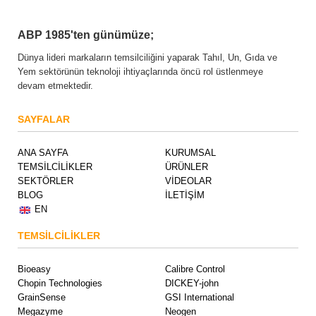
ABP 1985'ten günümüze;
Dünya lideri markaların temsilciliğini yaparak Tahıl, Un, Gıda ve
Yem sektörünün teknoloji ihtiyaçlarında öncü rol üstlenmeye
devam etmektedir.
SAYFALAR
ANA SAYFA
KURUMSAL
TEMSİLCİLİKLER
ÜRÜNLER
SEKTÖRLER
VİDEOLAR
BLOG
İLETİŞİM
EN
TEMSİLCİLİKLER
Bioeasy
Calibre Control
Chopin Technologies
DICKEY-john
GrainSense
GSI International
Megazyme
Neogen