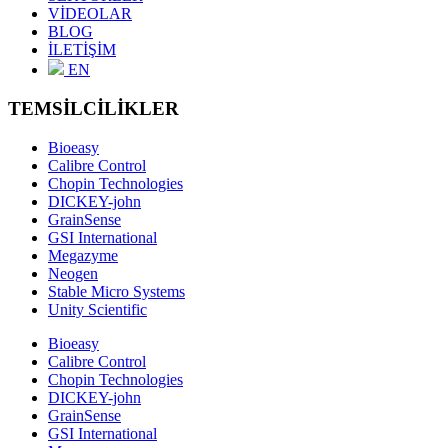
VİDEOLAR
BLOG
İLETİŞİM
EN
TEMSİLCİLİKLER
Bioeasy
Calibre Control
Chopin Technologies
DICKEY-john
GrainSense
GSI International
Megazyme
Neogen
Stable Micro Systems
Unity Scientific
Bioeasy
Calibre Control
Chopin Technologies
DICKEY-john
GrainSense
GSI International