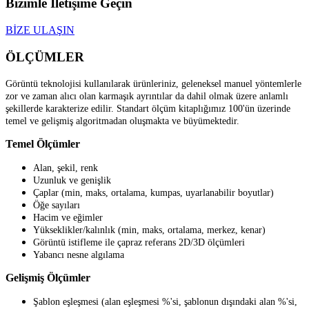
Bizimle İletişime Geçin
BİZE ULAŞIN
ÖLÇÜMLER
Görüntü teknolojisi kullanılarak ürünleriniz, geleneksel manuel yöntemlerle
zor ve zaman alıcı olan karmaşık ayrıntılar da dahil olmak üzere anlamlı
şekillerde karakterize edilir. Standart ölçüm kitaplığımız 100'ün üzerinde
temel ve gelişmiş algoritmadan oluşmakta ve büyümektedir.
Temel Ölçümler
Alan, şekil, renk
Uzunluk ve genişlik
Çaplar (min, maks, ortalama, kumpas, uyarlanabilir boyutlar)
Öğe sayıları
Hacim ve eğimler
Yükseklikler/kalınlık (min, maks, ortalama, merkez, kenar)
Görüntü istifleme ile çapraz referans 2D/3D ölçümleri
Yabancı nesne algılama
Gelişmiş Ölçümler
Şablon eşleşmesi (alan eşleşmesi %'si, şablonun dışındaki alan %'si,