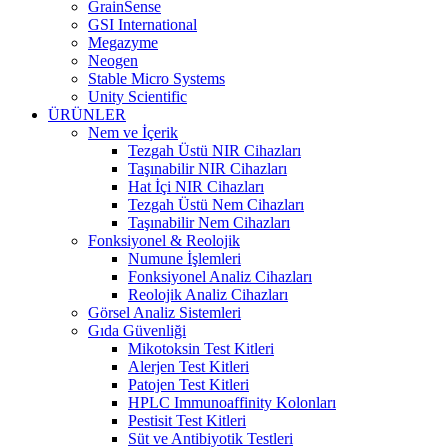
GrainSense
GSI International
Megazyme
Neogen
Stable Micro Systems
Unity Scientific
ÜRÜNLER
Nem ve İçerik
Tezgah Üstü NIR Cihazları
Taşınabilir NIR Cihazları
Hat İçi NIR Cihazları
Tezgah Üstü Nem Cihazları
Taşınabilir Nem Cihazları
Fonksiyonel & Reolojik
Numune İşlemleri
Fonksiyonel Analiz Cihazları
Reolojik Analiz Cihazları
Görsel Analiz Sistemleri
Gıda Güvenliği
Mikotoksin Test Kitleri
Alerjen Test Kitleri
Patojen Test Kitleri
HPLC Immunoaffinity Kolonları
Pestisit Test Kitleri
Süt ve Antibiyotik Testleri