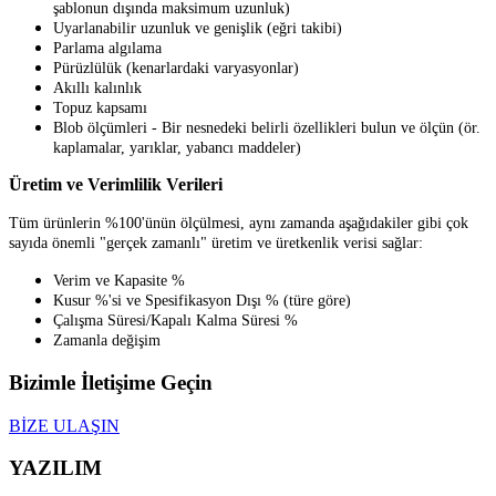
şablonun dışında maksimum uzunluk)
Uyarlanabilir uzunluk ve genişlik (eğri takibi)
Parlama algılama
Pürüzlülük (kenarlardaki varyasyonlar)
Akıllı kalınlık
Topuz kapsamı
Blob ölçümleri - Bir nesnedeki belirli özellikleri bulun ve ölçün (ör.
kaplamalar, yarıklar, yabancı maddeler)
Üretim ve Verimlilik Verileri
Tüm ürünlerin %100'ünün ölçülmesi, aynı zamanda aşağıdakiler gibi çok
sayıda önemli "gerçek zamanlı" üretim ve üretkenlik verisi sağlar:
Verim ve Kapasite %
Kusur %'si ve Spesifikasyon Dışı % (türe göre)
Çalışma Süresi/Kapalı Kalma Süresi %
Zamanla değişim
Bizimle İletişime Geçin
BİZE ULAŞIN
YAZILIM