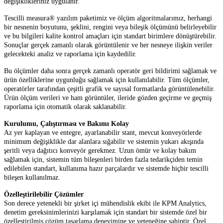
değişiklikleriniz uygulanır.
Tescilli measura® yazılım paketimiz ve ölçüm algoritmalarımız, herhangi
bir nesnenin boyutunu, şeklini, rengini veya bileşik ölçümünü belirleyebilir
ve bu bilgileri kalite kontrol amaçları için standart birimlere dönüştürebilir.
Sonuçlar gerçek zamanlı olarak görüntülenir ve her nesneye ilişkin veriler
gelecekteki analiz ve raporlama için kaydedilir.
Bu ölçümler daha sonra gerçek zamanlı operatör geri bildirimi sağlamak ve
ürün özelliklerine uygunluğu sağlamak için kullanılabilir. Tüm ölçümler,
operatörler tarafından çeşitli grafik ve sayısal formatlarda görüntülenebilir.
Ürün ölçüm verileri ve ham görüntüler, ileride gözden geçirme ve geçmiş
raporlama için otomatik olarak saklanabilir.
Kurulumu, Çalıştırması ve Bakımı Kolay
Az yer kaplayan ve entegre, ayarlanabilir stant, mevcut konveyörlerde
minimum değişiklikle dar alanlara sığabilir ve sistemin yukarı akışında
şeritli veya dağıtıcı konveyör gerekmez. Uzun ömür ve kolay bakım
sağlamak için, sistemin tüm bileşenleri birden fazla tedarikçiden temin
edilebilen standart, kullanıma hazır parçalardır ve sistemde hiçbir tescilli
bileşen kullanılmaz.
Özelleştirilebilir Çözümler
Son derece yetenekli bir şirket içi mühendislik ekibi ile KPM Analytics,
denetim gereksinimlerinizi karşılamak için standart bir sistemde özel bir
özelleştirilmiş çözüm tasarlama deneyimine ve yeteneğine sahiptir. Özel