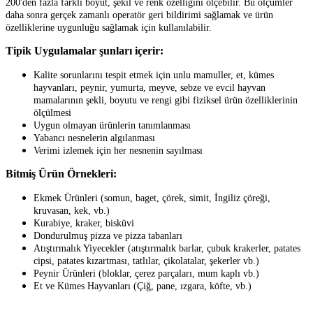
200'den fazla farklı boyut, şekil ve renk özelliğini ölçebilir. Bu ölçümler
daha sonra gerçek zamanlı operatör geri bildirimi sağlamak ve ürün
özelliklerine uygunluğu sağlamak için kullanılabilir.
Tipik Uygulamalar şunları içerir:
Kalite sorunlarını tespit etmek için unlu mamuller, et, kümes
hayvanları, peynir, yumurta, meyve, sebze ve evcil hayvan
mamalarının şekli, boyutu ve rengi gibi fiziksel ürün özelliklerinin
ölçülmesi
Uygun olmayan ürünlerin tanımlanması
Yabancı nesnelerin algılanması
Verimi izlemek için her nesnenin sayılması
Bitmiş Ürün Örnekleri:
Ekmek Ürünleri (somun, baget, çörek, simit, İngiliz çöreği,
kruvasan, kek, vb.)
Kurabiye, kraker, bisküvi
Dondurulmuş pizza ve pizza tabanları
Atıştırmalık Yiyecekler (atıştırmalık barlar, çubuk krakerler, patates
cipsi, patates kızartması, tatlılar, çikolatalar, şekerler vb.)
Peynir Ürünleri (bloklar, çerez parçaları, mum kaplı vb.)
Et ve Kümes Hayvanları (Çiğ, pane, ızgara, köfte, vb.)