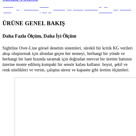
Genel
Nasıl
İlgili
Uygulamalar
Sistem
Ölçümler
Yazılım
Kaynaklar
Bakış
Çalışır
Ürünler
ÜRÜNE GENEL BAKIŞ
Daha Fazla Ölçüm, Daha İyi Ölçüm
Sightline Over-Line görsel denetim sistemleri, sürekli bir kritik KG verileri
akışı oluşturmak için altından geçen her nesneyi, herhangi bir yönde ve
herhangi bir bant hızında taramak için doğrudan mevcut bir üretim hattının
üzerine monte edilmiş kompakt bir sensör kafası kullanır. boyut, şekil ve
renk nitelikleri ve verim, çalışma süresi ve kapasite gibi üretim ölçümleri.