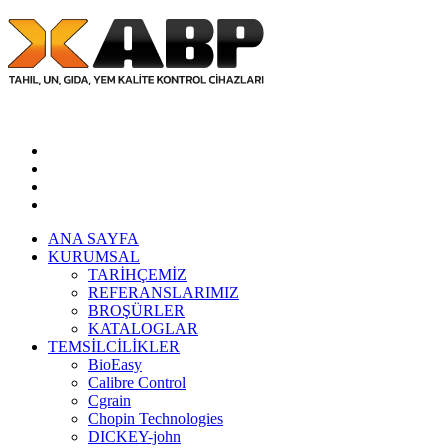
E-KATALOG
ANA SAYFA
KURUMSAL
TARİHÇEMİZ
REFERANSLARIMIZ
BROŞÜRLER
KATALOGLAR
TEMSİLCİLİKLER
BioEasy
Calibre Control
Cgrain
Chopin Technologies
DICKEY-john