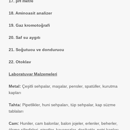
17. pH metre
18. Aminoasit analizer
19. Gaz kromotoğrafi
20. Saf su aygıtı
21. Soğutucu ve dondurucu
22. Otoklav
Laboratuvar Malzemeleri
Metal:
Çeşitli sehpalar, maşalar, pensler, spatüller, kurutma
kapları
Tahta:
Pipetlikler, huni sehpaları, tüp sehpalar, kap süzme
tablaları
Cam:
Huniler, cam balonlar, balon jojeler, erlenler, beherler,
ölçme silindirleri, pipetler, kavanozlar, desikatör, petri kapları,