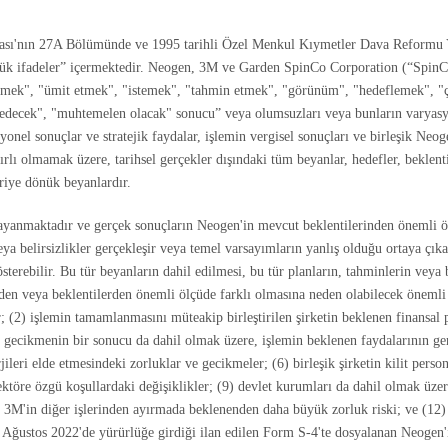
sası'nın 27A Bölümünde ve 1995 tarihli Özel Menkul Kıymetler Dava Reformu Yas
ük ifadeler” içermektedir. Neogen, 3M ve Garden SpinCo Corporation (“SpinCo”)
mek", "ümit etmek", "istemek", "tahmin etmek", "görünüm", "hedeflemek", "çab
am edecek", "muhtemelen olacak" sonucu” veya olumsuzları veya bunların varyasy
onel sonuçlar ve stratejik faydalar, işlemin vergisel sonuçları ve birleşik Neo
ırlı olmamak üzere, tarihsel gerçekler dışındaki tüm beyanlar, hedefler, beklent
eriye dönük beyanlardır.
dayanmaktadır ve gerçek sonuçların Neogen'in mevcut beklentilerinden önemli öl
 veya belirsizlikler gerçekleşir veya temel varsayımların yanlış olduğu ortaya çı
sterebilir. Bu tür beyanların dahil edilmesi, bu tür planların, tahminlerin veya b
den veya beklentilerden önemli ölçüde farklı olmasına neden olabilecek önemli f
 (2) işlemin tamamlanmasını müteakip birleştirilen şirketin beklenen finansal p
gecikmenin bir sonucu da dahil olmak üzere, işlemin beklenen faydalarının gerçek
jileri elde etmesindeki zorluklar ve gecikmeler; (6) birleşik şirketin kilit person
ktöre özgü koşullardaki değişiklikler; (9) devlet kurumları da dahil olmak üzer
 3M'in diğer işlerinden ayırmada beklenenden daha büyük zorluk riski; ve (12)
 4 Ağustos 2022'de yürürlüğe girdiği ilan edilen Form S-4'te dosyalanan Neogen'i