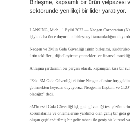
Birleşme, kapsamlı bir ürün yelpazesi v
sektöründe yenilikçi bir lider yaratıyor.
LANSING, Mich., 1 Eylül 2022 — Neogen Corporation (NASDA
işiyle daha önce duyurulan birleşmeyi tamamladığını duyurdu
Neogen ve 3M'in Gıda Güvenliği işinin birleşimi, sürdürülebil
ürün teklifleri, dijitalleştirme yetenekleri ve finansal esnekliğ
Anlaşma şartlarının bir parçası olarak, kapanıştan kısa bir
“Eski 3M Gıda Güvenliği ekibine Neogen ailesine hoş geldiniz
getirmekten heyecan duyuyoruz. Neogen'in Başkanı ve CEO'su J
olacağız" dedi.
3M'in eski Gıda Güvenliği işi, gıda güvenliği test çözümlerini
korumalarına ve önlemelerine yardımcı olan geniş bir gıda güv
oluşan çeşitlendirilmiş bir gelir tabanı ile geniş bir küresel v