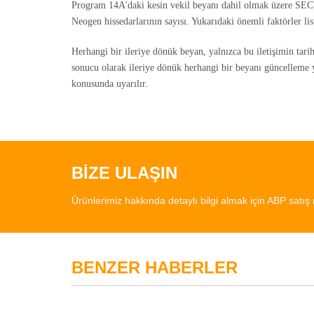
Program 14A'daki kesin vekil beyanı dahil olmak üzere SEC'
Neogen hissedarlarının sayısı. Yukarıdaki önemli faktörler lis
Herhangi bir ileriye dönük beyan, yalnızca bu iletişimin tarih
sonucu olarak ileriye dönük herhangi bir beyanı güncelleme
konusunda uyarılır.
BİZE ULAŞIN
Ürünlerimiz hakkında detaylı bilgi almak için ABP satış 
BENZER HABERLER