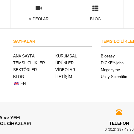
VIDEOLAR
BLOG
SAYFALAR
TEMSİLCİLİKLE
ANA SAYFA
KURUMSAL
Bioeasy
TEMSİLCİLİKLER
ÜRÜNLER
DICKEY-john
SEKTÖRLER
VİDEOLAR
Megazyme
BLOG
İLETİŞİM
Unity Scientific
EN
TELEFON
0 (312) 397 43 30