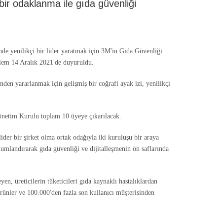
bir odaklanma ile gıda güvenliği
yenilikçi bir lider yaratmak için 3M'in Gıda Güvenliği
şlem 14 Aralık 2021'de duyuruldu.
den yararlanmak için gelişmiş bir coğrafi ayak izi, yenilikçi
Yönetim Kurulu toplam 10 üyeye çıkarılacak.
der bir şirket olma ortak odağıyla iki kuruluşu bir araya
umlandırarak gıda güvenliği ve dijitalleşmenin ön saflarında
en, üreticilerin tüketicileri gıda kaynaklı hastalıklardan
ürünler ve 100.000'den fazla son kullanıcı müşterisinden