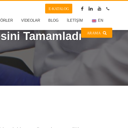
E-KATALOG
TÖRLER
VİDEOLAR
BLOG
İLETİŞİM
EN
esini Tamamladı
ARAMA