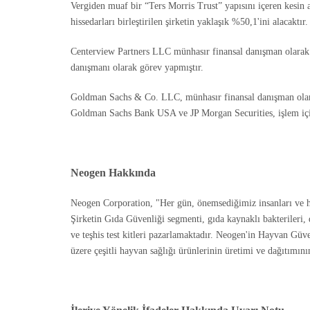
Vergiden muaf bir “Ters Morris Trust” yapısını içeren kesin
hissedarları birleştirilen şirketin yaklaşık %50,1'ini alacaktır.
Centerview Partners LLC münhasır finansal danışman olarak
danışmanı olarak görev yapmıştır.
Goldman Sachs & Co. LLC, münhasır finansal danışman olar
Goldman Sachs Bank USA ve JP Morgan Securities, işlem için
Neogen Hakkında
Neogen Corporation, "Her gün, önemsediğimiz insanları ve h
Şirketin Gıda Güvenliği segmenti, gıda kaynaklı bakterileri, doğ
ve teşhis test kitleri pazarlamaktadır. Neogen'in Hayvan Güve
üzere çeşitli hayvan sağlığı ürünlerinin üretimi ve dağıtımını