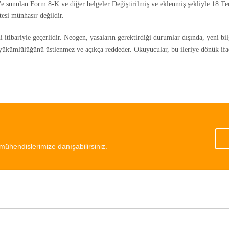
e sunulan Form 8-K ve diğer belgeler Değiştirilmiş ve eklenmiş şekliyle 18 Te
tesi münhasır değildir.
i itibariyle geçerlidir. Neogen, yasaların gerektirdiği durumlar dışında, yeni b
 yükümlülüğünü üstlenmez ve açıkça reddeder. Okuyucular, bu ileriye dönük if
mühendislerimize danışabilirsiniz.