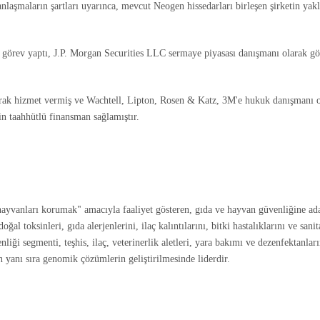
 anlaşmaların şartları uyarınca, mevcut Neogen hissedarları birleşen şirketin 
 görev yaptı, J.P. Morgan Securities LLC sermaye piyasası danışmanı olarak 
ak hizmet vermiş ve Wachtell, Lipton, Rosen & Katz, 3M'e hukuk danışmanı o
 taahhütlü finansman sağlamıştır.
ayvanları korumak" amacıyla faaliyet gösteren, gıda ve hayvan güvenliğine ad
al toksinleri, gıda alerjenlerini, ilaç kalıntılarını, bitki hastalıklarını ve sani
nliği segmenti, teşhis, ilaç, veterinerlik aletleri, yara bakımı ve dezenfektanl
n yanı sıra genomik çözümlerin geliştirilmesinde liderdir.