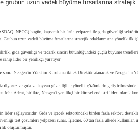
e grubun uzun vadeli büyüme fırsatlarına stratejik 
Q: NEOG) bugün, kapsamlı bir ürün yelpazesi ile gıda güvenliği sektöründe 
. Grubun uzun vadeli büyüme fırsatlarına stratejik odaklanmsına yönelik ilk i
irlik, gıda güvenliği ve tedarik zinciri bütünlüğündeki güçlü büyüme trendlerin
e sahip lider bir yenilikçi yaratıyor.
 süre sonra Neogen'in Yönetim Kurulu'na iki ek Direktör atanacak ve Neogen'in 
 diyoruz ve gıda ve hayvan güvenliğine yönelik çözümlerin geliştirilmesinde li
ohn Adent, birlikte, Neogen'i yenilikçi bir küresel endüstri lideri olarak kon
n lider sağlayıcısıdır. Gıda ve içecek sektöründeki birden fazla sektörü destekley
enliği test çözümleri yelpazesi sunar. İşletme, 60'tan fazla ülkede kullanılan 
arlık oluşturmuştur.