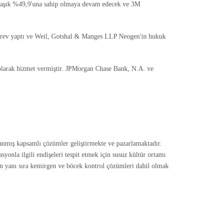
yaklaşık %49,9'una sahip olmaya devam edecek ve 3M
görev yaptı ve Weil, Gotshal & Manges LLP Neogen'in hukuk
larak hizmet vermiştir. JPMorgan Chase Bank, N.A. ve
anmış kapsamlı çözümler geliştirmekte ve pazarlamaktadır.
tasyonla ilgili endişeleri tespit etmek için susuz kültür ortamı
arın yanı sıra kemirgen ve böcek kontrol çözümleri dahil olmak