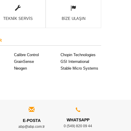
TEKNİK SERVİS
BİZE ULAŞIN
R
Calibre Control
Chopin Technologies
GrainSense
GSI International
Neogen
Stable Micro Systems
WHATSAPP
E-POSTA
0 (549) 820 09 44
abp@abp.com.tr