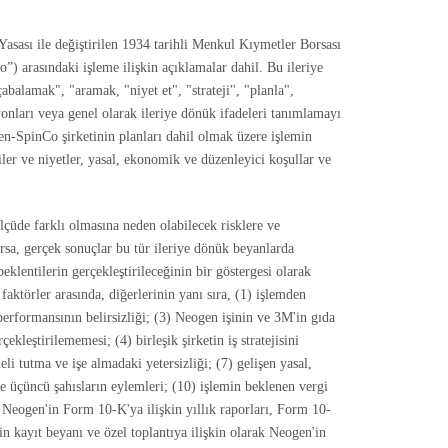
ası ile değiştirilen 1934 tarihli Menkul Kıymetler Borsası
 arasındaki işleme ilişkin açıklamalar dahil. Bu ileriye
alamak", "aramak, "niyet et", "strateji", "planla",
onları veya genel olarak ileriye dönük ifadeleri tanımlamayı
gen-SpinCo şirketinin planları dahil olmak üzere işlemin
iler ve niyetler, yasal, ekonomik ve düzenleyici koşullar ve
çüde farklı olmasına neden olabilecek risklere ve
karsa, gerçek sonuçlar bu tür ileriye dönük beyanlarda
eklentilerin gerçekleştirileceğinin bir göstergesi olarak
aktörler arasında, diğerlerinin yanı sıra, (1) işlemden
erformansının belirsizliği; (3) Neogen işinin ve 3M'in gıda
leştirilememesi; (4) birleşik şirketin iş stratejisini
eli tutma ve işe almadaki yetersizliği; (7) gelişen yasal,
e üçüncü şahısların eylemleri; (10) işlemin beklenen vergi
 Neogen'in Form 10-K'ya ilişkin yıllık raporları, Form 10-
n kayıt beyanı ve özel toplantıya ilişkin olarak Neogen'in