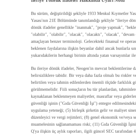
İleriye Yönelik İfadeler Hakkında Uyarı Notu
Bu sürüm, değiştirildiği şekliyle 1933 Menkul Kıymetler Ya
Yasası'nın 21E Bölümünde tanımlandığı şekliyle “ileriye dön
dönük ifadeler genellikle "inanmak", "proje yapmak", "bekle
"olabilir", "olabilir", "olacak", "olacaktı", "olacak", "dev
amaçlayan benzer terminoloji. Gelecekteki finansal ve operasy
beklenen faydalarına ilişkin beyanlar dahil ancak bunlarla sın
yukarıdakilerin herhangi birinin altında yatan varsayımlar il
Bu ileriye dönük ifadeler, Neogen'in mevcut beklentilerine 
belirsizliklere tabidir. Bir veya daha fazla olmalı bu riskler
belirtilen veya tahmin edilenlerden önemli ölçüde farklılık gö
görülmemelidir. Fiili sonuçların bu tür planlardan, tahminler
kaynaklanan beklenmeyen maliyetler, masraflar veya giderler;
güvenliği işinin ("Gıda Güvenliği İşi") entegre edilmesindeki 
uygulama yeteneği; (5) birleşik şirketin gelir ve maliyet siner
düzenleyici ve vergi rejimleri; (8) genel ekonomik ve/veya se
muamelesinin sağlanamaması riski; (11) Gıda Güvenliği İşini
Q'ya ilişkin üç aylık raporları, ilgili güncel SEC tarafından