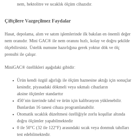
nem, hektolitre ve sıcaklık ölçüm cihazıdır.
Çiftçilere Vazgeçilmez Faydalar
Hasat, depolama, alım ve satım işlemlerinde ilk bakılan en önemli değer
nem oranıdır. Mini GAC® ile nem oranını hızlı, kolay ve doğru şekilde
ölçebilirsiniz. Üstelik numune hazırlığına gerek yoktur dök ve ölç
prensibi ile çalışır.
MiniGAC® özellikleri aşağıdaki gibidir:
Ürün kendi özgül ağırlığı ile ölçüm haznesine aktığı için sonuçlar
kesindir, piyasadaki dökmeli veya sıkmalı cihazların
aksine ölçümler standarttır
450’nin üzerinde tahıl ve ürün için kalibrasyon yüklenebilir.
Bunlardan 16 tanesi cihaza programlanabilir.
Otomatik sıcaklık düzeltmesi özelliğiyle zorlu koşullar altında
doğru ölçümler yapabilmektedir
0 ile 50°C (32 ile 122°F) arasındaki sıcak veya donmuk tahılları
test edebilmektedir.