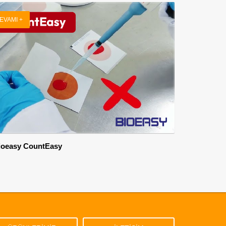
EVAMI +
ioeasy CountEasy