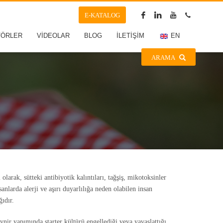
E-KATALOG
TÖRLER
VİDEOLAR
BLOG
İLETİŞİM
EN
ARAMA
olarak, sütteki antibiyotik kalıntıları, tağşiş, mikotoksinler
anlarda alerji ve aşırı duyarlılığa neden olabilen insan
ğıdır.
eynir yapımında starter kültürü engellediği veya yavaşlattığı