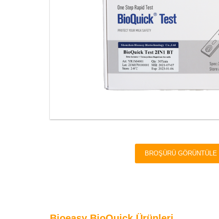
BROŞÜRÜ GÖRÜNTÜLE
Bioeasy BioQuick Ürünleri