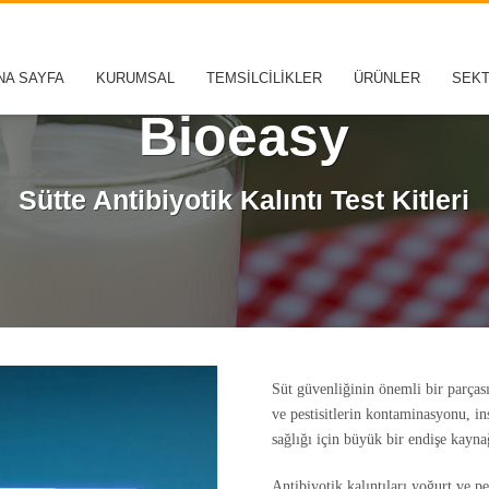
NA SAYFA
KURUMSAL
TEMSİLCİLİKLER
ÜRÜNLER
SEK
Bioeasy
Sütte Antibiyotik Kalıntı Test Kitleri
Süt güvenliğinin önemli bir parçası 
ve pestisitlerin kontaminasyonu, ins
sağlığı için büyük bir endişe kayna
Antibiyotik kalıntıları yoğurt ve p