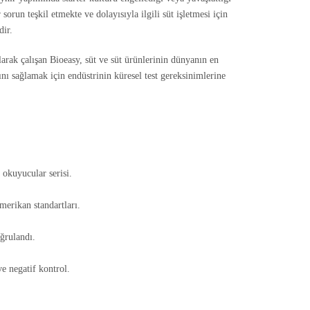
 sorun teşkil etmekte ve dolayısıyla ilgili süt işletmesi için
dir.
 olarak çalışan Bioeasy, süt ve süt ürünlerinin dünyanın en
ını sağlamak için endüstrinin küresel test gereksinimlerine
e okuyucular serisi.
erikan standartları.
ğrulandı.
 ve negatif kontrol.