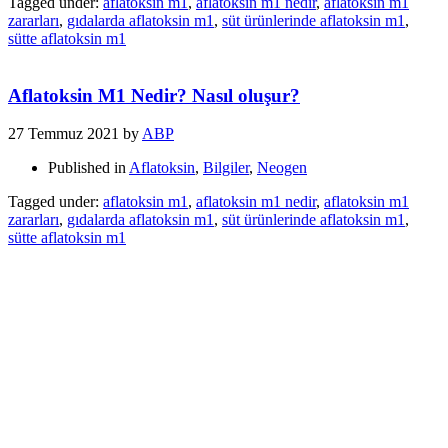
Tagged under:
aflatoksin m1
,
aflatoksin m1 nedir
,
aflatoksin m1
zararları
,
gıdalarda aflatoksin m1
,
süt ürünlerinde aflatoksin m1
,
sütte aflatoksin m1
Aflatoksin M1 Nedir? Nasıl oluşur?
27 Temmuz 2021
by
ABP
Published in
Aflatoksin
,
Bilgiler
,
Neogen
Tagged under:
aflatoksin m1
,
aflatoksin m1 nedir
,
aflatoksin m1
zararları
,
gıdalarda aflatoksin m1
,
süt ürünlerinde aflatoksin m1
,
sütte aflatoksin m1