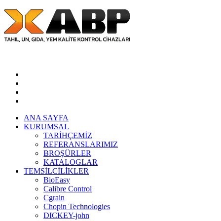
E-KATALOG
ANA SAYFA
KURUMSAL
TARİHÇEMİZ
REFERANSLARIMIZ
BROŞÜRLER
KATALOGLAR
TEMSİLCİLİKLER
BioEasy
Calibre Control
Cgrain
Chopin Technologies
DICKEY-john