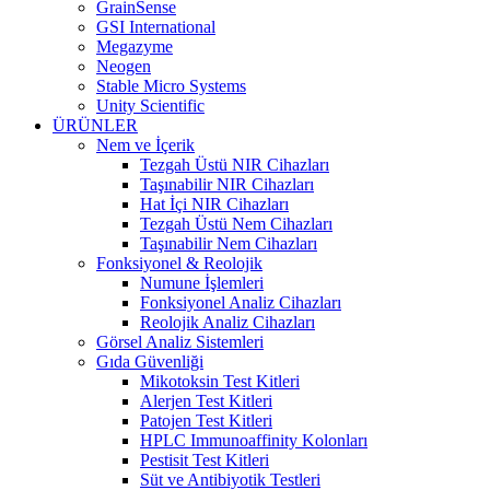
GrainSense
GSI International
Megazyme
Neogen
Stable Micro Systems
Unity Scientific
ÜRÜNLER
Nem ve İçerik
Tezgah Üstü NIR Cihazları
Taşınabilir NIR Cihazları
Hat İçi NIR Cihazları
Tezgah Üstü Nem Cihazları
Taşınabilir Nem Cihazları
Fonksiyonel & Reolojik
Numune İşlemleri
Fonksiyonel Analiz Cihazları
Reolojik Analiz Cihazları
Görsel Analiz Sistemleri
Gıda Güvenliği
Mikotoksin Test Kitleri
Alerjen Test Kitleri
Patojen Test Kitleri
HPLC Immunoaffinity Kolonları
Pestisit Test Kitleri
Süt ve Antibiyotik Testleri