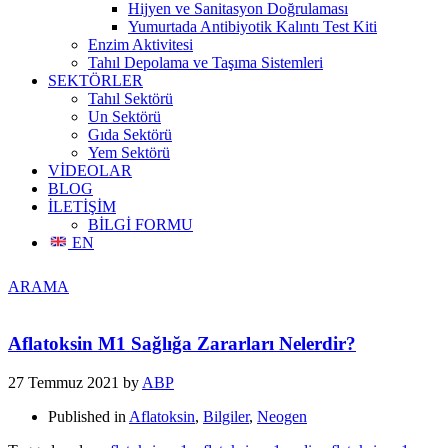
Hijyen ve Sanitasyon Doğrulaması
Yumurtada Antibiyotik Kalıntı Test Kiti
Enzim Aktivitesi
Tahıl Depolama ve Taşıma Sistemleri
SEKTÖRLER
Tahıl Sektörü
Un Sektörü
Gıda Sektörü
Yem Sektörü
VİDEOLAR
BLOG
İLETİŞİM
BİLGİ FORMU
EN
ARAMA
Aflatoksin M1 Sağlığa Zararları Nelerdir?
27 Temmuz 2021
by
ABP
Published in
Aflatoksin
,
Bilgiler
,
Neogen