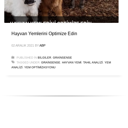
Hayvan Yemlerini Optimize Edin
02 ARALIK 2021
BY
ABP
PUBLISHED IN
BILGILER
,
GRAINSENSE
TAGGED UNDER:
GRAINSENSE
,
HAYVAN YEMI
,
TAHIL ANALIZI
,
YEM
ANALIZI
,
YEM OPTIMIZASYONU