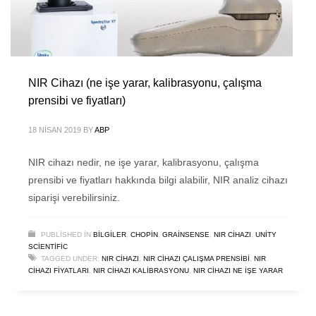
NIR Cihazı (ne işe yarar, kalibrasyonu, çalışma
prensibi ve fiyatları)
18 NISAN 2019
BY
ABP
NIR cihazı nedir, ne işe yarar, kalibrasyonu, çalışma
prensibi ve fiyatları hakkında bilgi alabilir, NIR analiz cihazı
siparişi verebilirsiniz.
PUBLISHED IN
BILGILER
,
CHOPIN
,
GRAINSENSE
,
NIR CIHAZI
,
UNITY
SCIENTIFIC
TAGGED UNDER:
NIR CIHAZI
,
NIR CIHAZI ÇALIŞMA PRENSIBI
,
NIR
CIHAZI FIYATLARI
,
NIR CIHAZI KALIBRASYONU
,
NIR CIHAZI NE IŞE YARAR