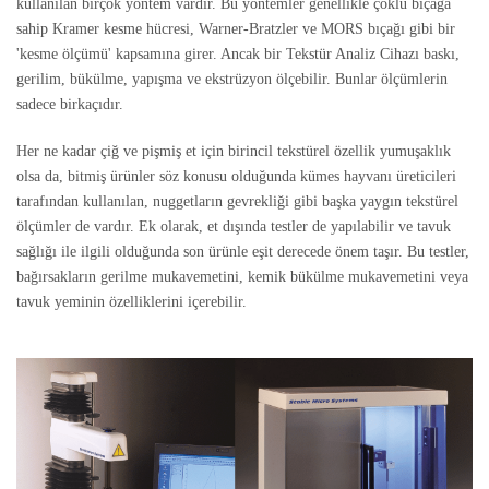
kullanılan birçok yöntem vardır. Bu yöntemler genellikle çoklu bıçağa
sahip Kramer kesme hücresi, Warner-Bratzler ve MORS bıçağı gibi bir
'kesme ölçümü' kapsamına girer. Ancak bir Tekstür Analiz Cihazı baskı,
gerilim, bükülme, yapışma ve ekstrüzyon ölçebilir. Bunlar ölçümlerin
sadece birkaçıdır.
Her ne kadar çiğ ve pişmiş et için birincil tekstürel özellik yumuşaklık
olsa da, bitmiş ürünler söz konusu olduğunda kümes hayvanı üreticileri
tarafından kullanılan, nuggetların gevrekliği gibi başka yaygın tekstürel
ölçümler de vardır. Ek olarak, et dışında testler de yapılabilir ve tavuk
sağlığı ile ilgili olduğunda son ürünle eşit derecede önem taşır. Bu testler,
bağırsakların gerilme mukavemetini, kemik bükülme mukavemetini veya
tavuk yeminin özelliklerini içerebilir.