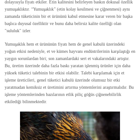
dolayısıyla fiyatı etkiler. Etin kalitesini belirleyen baskın dokusal özellik
yumuşaklıktır. “Yumuşaklık” (etin kolay kesilmesi ve çiğnenmesi) aynı
zamanda tüketicinin bir et ürününü kabul etmesine karar veren bir başka
başlıca duyusal özelliktir ve bunu daha belirsiz kalite özelliği olan
"sululuk" izler.
Yumuşaklık hem et ürününün fiyatı hem de genel kabulü üzerindeki
yoğun etkisi nedeniyle, et ve kümes hayvanı endüstrilerinin karşılaştığı en
yaygın sorunlardan biri; son zamanlardaki sert et vakalarındaki artıştır.
Bu, üretim üzerinde daha fazla baskı yaratan işlenmiş ürünler için daha
yüksek tüketici talebinin bir etkisi olabilir. Talebi karşılamak için et
işleme üreticileri, genel tüketici kabulü üzerinde olumsuz bir etki
yaratmadan kemiksiz et üretimini artırma yöntemlerini araştırmalıdır. Bu
işleme yöntemlerinden bazılarının etlik piliç göğüs çiğnenebilirlik
etkilediği bilinmektedir.