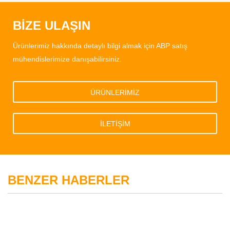
BİZE ULAŞIN
Ürünlerimiz hakkında detaylı bilgi almak için ABP satış
mühendislerimize danışabilirsiniz.
ÜRÜNLERİMİZ
İLETİŞİM
BENZER HABERLER