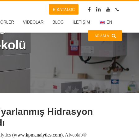
E-KATALOG
TÖRLER
VİDEOLAR
BLOG
İLETİŞİM
EN
b®
ARAMA
okolü
Uyarlanmış Hidrasyon
dı
ytics (
www.kpmanalytics.com
), Alveolab®