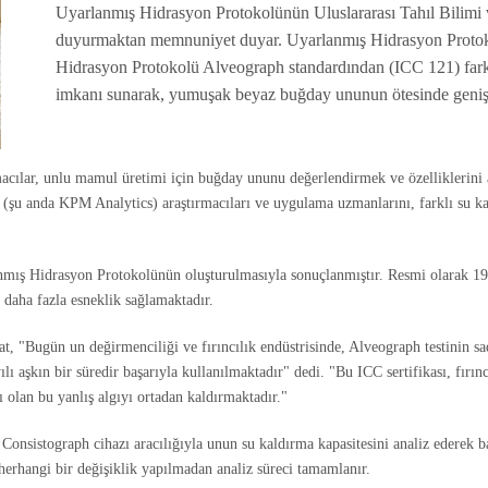
Uyarlanmış Hidrasyon Protokolünün Uluslararası Tahıl Bilimi v
duyurmaktan memnuniyet duyar. Uyarlanmış Hidrasyon Protokol
Hidrasyon Protokolü Alveograph standardından (ICC 121) farklı 
imkanı sunarak, yumuşak beyaz buğday ununun ötesinde geniş 
ırmacılar, unlu mamul üretimi için buğday ununu değerlendirmek ve özelliklerini
(şu anda KPM Analytics) araştırmacıları ve uygulama uzmanlarını, farklı su kald
nmış Hidrasyon Protokolünün oluşturulmasıyla sonuçlanmıştır. Resmi olarak 1998
n daha fazla esneklik sağlamaktadır.
"Bugün un değirmenciliği ve fırıncılık endüstrisinde, Alveograph testinin s
 aşkın bir süredir başarıyla kullanılmaktadır" dedi. "Bu ICC sertifikası, fırıncı
ı olan bu yanlış algıyı ortadan kaldırmaktadır."
onsistograph cihazı aracılığıyla unun su kaldırma kapasitesini analiz ederek b
 herhangi bir değişiklik yapılmadan analiz süreci tamamlanır.