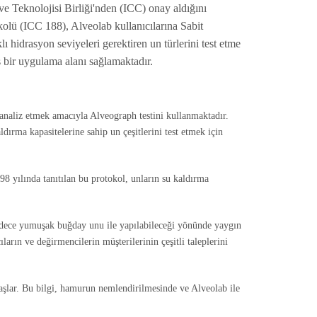
e Teknolojisi Birliği'nden (ICC) onay aldığını
ü (ICC 188), Alveolab kullanıcılarına Sabit
hidrasyon seviyeleri gerektiren un türlerini test etme
bir uygulama alanı sağlamaktadır.
 analiz etmek amacıyla Alveograph testini kullanmaktadır.
ırma kapasitelerine sahip un çeşitlerini test etmek için
 yılında tanıtılan bu protokol, unların su kaldırma
adece yumuşak buğday unu ile yapılabileceği yönünde yaygın
ların ve değirmencilerin müşterilerinin çeşitli taleplerini
aşlar. Bu bilgi, hamurun nemlendirilmesinde ve Alveolab ile