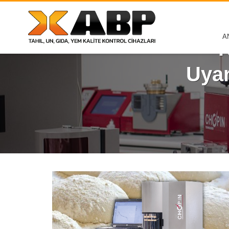
A
K
Uyar