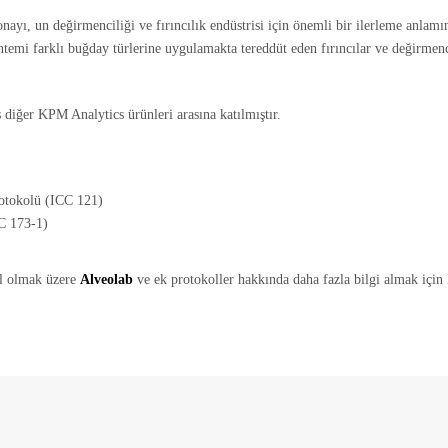
yı, un değirmenciliği ve fırıncılık endüstrisi için önemli bir ilerleme anlam
temi farklı buğday türlerine uygulamakta tereddüt eden fırıncılar ve değirmenci
iğer KPM Analytics ürünleri arasına katılmıştır.
rotokolü (ICC 121)
CC 173-1)
il olmak üzere
Alveolab
ve ek protokoller hakkında daha fazla bilgi almak için 