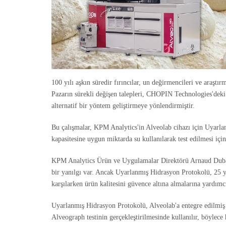
100 yılı aşkın süredir fırıncılar, un değirmencileri ve araşt
Pazarın sürekli değişen talepleri, CHOPIN Technologies'deki 
alternatif bir yöntem geliştirmeye yönlendirmiştir.
Bu çalışmalar, KPM Analytics'in Alveolab cihazı için Uyarla
kapasitesine uygun miktarda su kullanılarak test edilmesi içi
KPM Analytics Ürün ve Uygulamalar Direktörü Arnaud Dubat, 
bir yanılgı var. Ancak Uyarlanmış Hidrasyon Protokolü, 25 yılı
karşılarken ürün kalitesini güvence altına almalarına yardımc
Uyarlanmış Hidrasyon Protokolü, Alveolab'a entegre edilmiş C
Alveograph testinin gerçekleştirilmesinde kullanılır, böylece