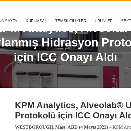
NA SAYFA
KURUMSAL
TEMSİLCİLİKLER
ÜRÜNLER
SEK
PM Analytics, Alveola
lanmış Hidrasyon Prot
için ICC Onayı Aldı
KPM Analytics, Alveolab® 
Protokolü için ICC Onayı Al
WESTBOROUGH, Mass. ABD (4 Mayıs 2023)
– KPM Anal