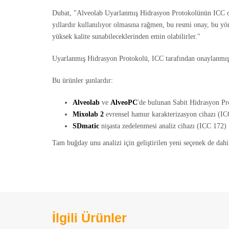
Dubat, "Alveolab Uyarlanmış Hidrasyon Protokolünün ICC ona
yıllardır kullanılıyor olmasına rağmen, bu resmi onay, bu yön
yüksek kalite sunabileceklerinden emin olabilirler."
Uyarlanmış Hidrasyon Protokolü, ICC tarafından onaylanmış d
Bu ürünler şunlardır:
Alveolab
ve
AlveoPC
'de bulunan Sabit Hidrasyon P
Mixolab 2
evrensel hamur karakterizasyon cihazı (I
SDmatic
nişasta zedelenmesi analiz cihazı (ICC 172)
Tam buğday unu analizi için geliştirilen yeni seçenek de dah
İlgili Ürünler