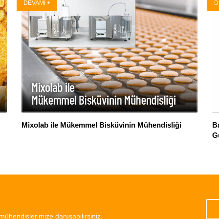
DEVAMI +
D
Mixolab ile Mükemmel Bisküvinin Mühendisliği
Ba
G
mühendislerimize danışabilirsiniz.