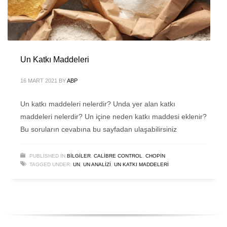
Un Katkı Maddeleri
16 MART 2021
BY
ABP
Un katkı maddeleri nelerdir? Unda yer alan katkı
maddeleri nelerdir? Un içine neden katkı maddesi eklenir?
Bu soruların cevabına bu sayfadan ulaşabilirsiniz
PUBLISHED IN
BILGILER
,
CALIBRE CONTROL
,
CHOPIN
TAGGED UNDER:
UN
,
UN ANALIZI
,
UN KATKI MADDELERI