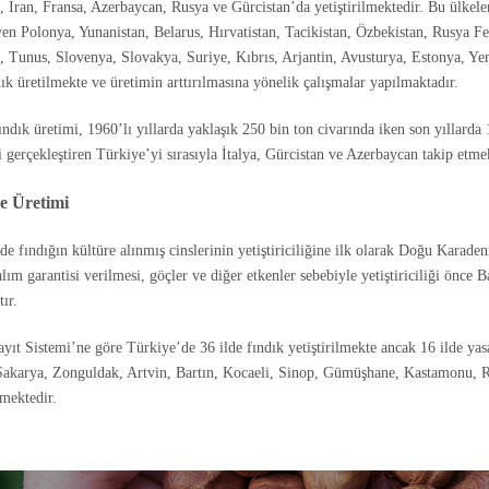
n, İran, Fransa, Azerbaycan, Rusya ve Gürcistan’da yetiştirilmektedir. Bu ülkeler
en Polonya, Yunanistan, Belarus, Hırvatistan, Tacikistan, Özbekistan, Rusya F
 Tunus, Slovenya, Slovakya, Suriye, Kıbrıs, Arjantin, Avusturya, Estonya, Y
dık üretilmekte ve üretimin arttırılmasına yönelik çalışmalar yapılmaktadır.
ndık üretimi, 1960’lı yıllarda yaklaşık 250 bin ton civarında iken son yıllarda
 gerçekleştiren Türkiye’yi sırasıyla İtalya, Gürcistan ve Azerbaycan takip etme
e Üretimi
e fındığın kültüre alınmış cinslerinin yetiştiriciliğine ilk olarak Doğu Karaden
alım garantisi verilmesi, göçler ve diğer etkenler sebebiyle yetiştiriciliği önce 
ır.
ayıt Sistemi’ne göre Türkiye’de 36 ilde fındık yetiştirilmekte ancak 16 ilde ya
akarya, Zonguldak, Artvin, Bartın, Kocaeli, Sinop, Gümüşhane, Kastamonu, Riz
lmektedir.