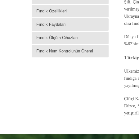
Şili, Çi
verilmey
Fındık Özellikleri
Ukrayna,
olsa fın
Fındık Faydaları
Dünya fı
Fındık Ölçüm Cihazları
%62’sini
Fındık Nem Kontrolünün Önemi
Türkiy
Ülkemizd
fındığa 
yayılmışt
Çiftçi K
Düzce, S
yetiştiri