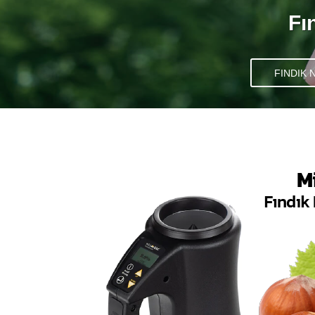
Fı
FINDIK 