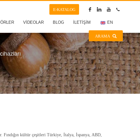
E-KATALOG
TÖRLER
VİDEOLAR
BLOG
İLETİŞİM
EN
ARAMA
 cihazları
. Fındığın kültür çeşitleri Türkiye, İtalya, İspanya, ABD,