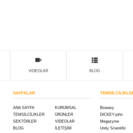
VIDEOLAR
BLOG
SAYFALAR
TEMSİLCİLİKLE
ANA SAYFA
KURUMSAL
Bioeasy
TEMSİLCİLİKLER
ÜRÜNLER
DICKEY-john
SEKTÖRLER
VİDEOLAR
Megazyme
BLOG
İLETİŞİM
Unity Scientific