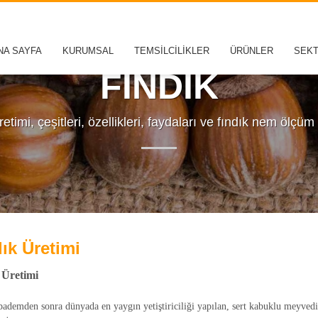
NA SAYFA
KURUMSAL
TEMSİLCİLİKLER
ÜRÜNLER
SEK
FINDIK
etimi, çeşitleri, özellikleri, faydaları ve fındık nem ölçüm
ık Üretimi
Üretimi
bademden sonra dünyada en yaygın yetiştiriciliği yapılan, sert kabuklu meyvedir