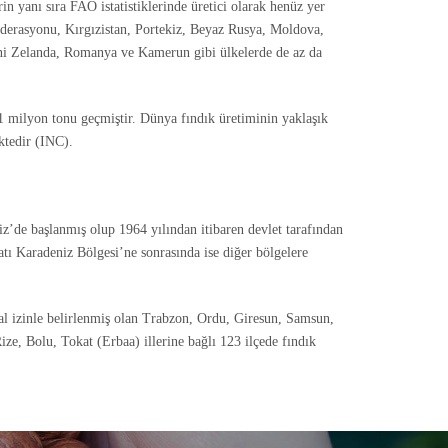
in yanı sıra FAO istatistiklerinde üretici olarak henüz yer
ederasyonu, Kırgızistan, Portekiz, Beyaz Rusya, Moldova,
eni Zelanda, Romanya ve Kamerun gibi ülkelerde de az da
 1 milyon tonu geçmiştir. Dünya fındık üretiminin yaklaşık
ktedir (INC).
iz’de başlanmış olup 1964 yılından itibaren devlet tarafından
Batı Karadeniz Bölgesi’ne sonrasında ise diğer bölgelere
sal izinle belirlenmiş olan Trabzon, Ordu, Giresun, Samsun,
e, Bolu, Tokat (Erbaa) illerine bağlı 123 ilçede fındık