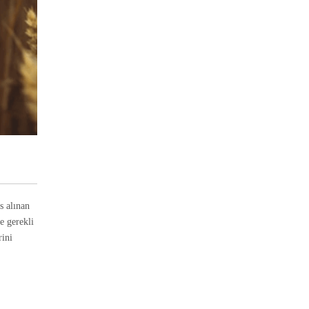
s alınan
e gerekli
rini