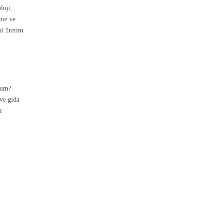
loji,
tme ve
al üretim
rum?
 ve gıda
r