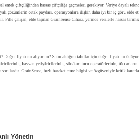
sel emek çiftçiliğinden hassas çiftçiliğe geçmeleri gerekiyor. Veriye dayalı tekno
ayalı çözümlerin ortak paydası, operasyonlara ilişkin daha iyi bir iç görü elde e
ir. Pille çalışan, elde taşınan GrainSense Cihazı, yerinde verilerle hassas tarıms
? Doğru fiyatı mı alıyorum? Satın aldığım tahıllar için doğru fiyatı mı ödüyo
icilerinin, hayvan yetiştiricilerinin, silo/kurutucu operatörlerinin, tüccarların
 sorulardır. GrainSense, hızlı hareket etme bilgisi ve özgüveniyle kritik kararla
anlı Yönetin