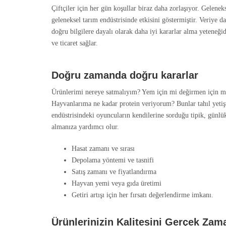
Çiftçiler için her gün koşullar biraz daha zorlaşıyor. Gelenek
geleneksel tarım endüstrisinde etkisini göstermiştir. Veriye d
doğru bilgilere dayalı olarak daha iyi kararlar alma yeteneğid
ve ticaret sağlar.
Doğru zamanda doğru kararlar
Ürünlerimi nereye satmalıyım? Yem için mi değirmen için mi
Hayvanlarıma ne kadar protein veriyorum? Bunlar tahıl yetiştir
endüstrisindeki oyuncuların kendilerine sorduğu tipik, günlük
almanıza yardımcı olur.
Hasat zamanı ve sırası
Depolama yöntemi ve tasnifi
Satış zamanı ve fiyatlandırma
Hayvan yemi veya gıda üretimi
Getiri artışı için her fırsatı değerlendirme imkanı.
Ürünlerinizin Kalitesini Gerçek Zam