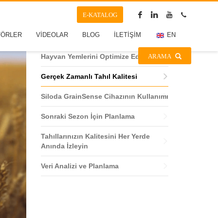
E-KATALOG
Hasat Sırasında Tahıl Kalitesinin
TÖRLER
VİDEOLAR
BLOG
İLETİŞİM
EN
Gerçek ve Tarafsız Bir Ölçümü
ARAMA
Hayvan Yemlerini Optimize Edin
Gerçek Zamanlı Tahıl Kalitesi
Siloda GrainSense Cihazının Kullanımı
Sonraki Sezon İçin Planlama
Tahıllarınızın Kalitesini Her Yerde
Anında İzleyin
Veri Analizi ve Planlama