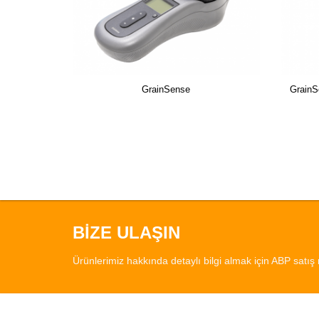
GrainSense
GrainS
BİZE ULAŞIN
Ürünlerimiz hakkında detaylı bilgi almak için ABP satış 