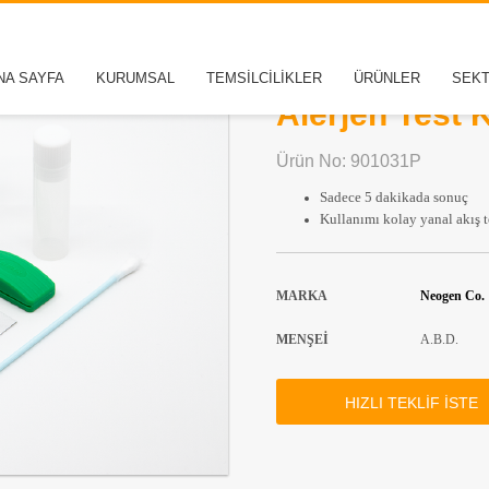
Reveal 3-D fo
NA SAYFA
KURUMSAL
TEMSİLCİLİKLER
ÜRÜNLER
SEK
Alerjen Test K
Ürün No: 901031P
Sadece 5 dakikada sonuç
Kullanımı kolay yanal akış t
MARKA
Neogen Co.
MENŞEİ
A.B.D.
HIZLI TEKLİF İSTE