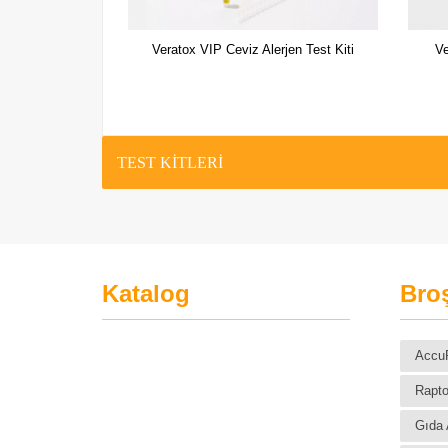
Veratox VIP Ceviz Alerjen Test Kiti
Ve
TEST KİTLERİ
Katalog
Broş
Accu
Rapto
Gıda A