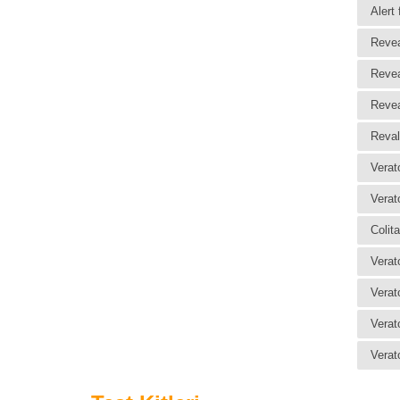
Alert 
Revea
Revea
Revea
Reval
Verat
Verat
Colita
Verat
Verat
Verat
Verat