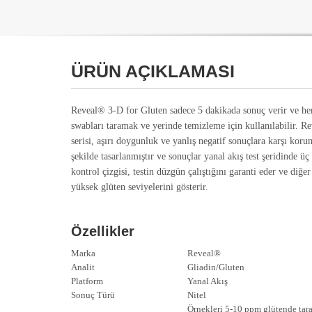
ÜRÜN AÇIKLAMASI
Reveal® 3-D for Gluten sadece 5 dakikada sonuç verir ve h
swabları taramak ve yerinde temizleme için kullanılabilir. Rev
serisi, aşırı doygunluk ve yanlış negatif sonuçlara karşı kor
şekilde tasarlanmıştır ve sonuçlar yanal akış test şeridinde üç
kontrol çizgisi, testin düzgün çalıştığını garanti eder ve diğe
yüksek glüten seviyelerini gösterir.
Özellikler
Marka
Reveal®
Analit
Gliadin/Gluten
Platform
Yanal Akış
Sonuç Türü
Nitel
Örnekleri 5-10 ppm glütende tar