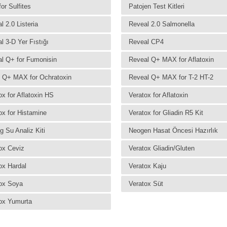
for Sulfites
Patojen Test Kitleri
l 2.0 Listeria
Reveal 2.0 Salmonella
l 3-D Yer Fıstığı
Reveal CP4
l Q+ for Fumonisin
Reveal Q+ MAX for Aflatoxin
 Q+ MAX for Ochratoxin
Reveal Q+ MAX for T-2 HT-2
ox for Aflatoxin HS
Veratox for Aflatoxin
ox for Histamine
Veratox for Gliadin R5 Kit
g Su Analiz Kiti
Neogen Hasat Öncesi Hazırlık
ox Ceviz
Veratox Gliadin/Gluten
ox Hardal
Veratox Kaju
ox Soya
Veratox Süt
ox Yumurta