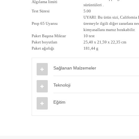
Algılama limiti
sürüntüleri .
Test Süresi
5.00
UYARI: Bu ürün sizi, California
Prop 65 Uyarısı
üremeyle ilgili diğer zararlara n
kimyasallara maruz bırakabilir.
Paket Başına Miktar
10 test
Paket boyutları
25,40 x 21,59 x 22,35 cm
Paket ağırlığı
181,44 g
Sağlanan Malzemeler
Teknoloji
Eğitim