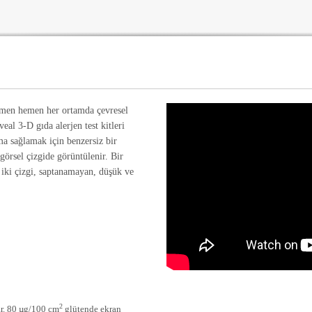
emen hemen her ortamda çevresel
eal 3-D gıda alerjen test kitleri
uma sağlamak için benzersiz bir
 görsel çizgide görüntülenir. Bir
r iki çizgi, saptanamayan, düşük ve
2
ar. 80 µg/100 cm
glütende ekran