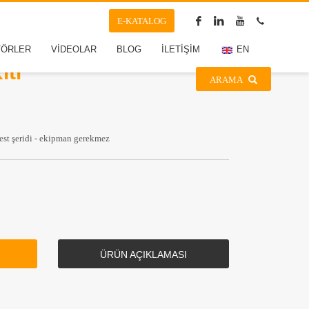
E-KATALOG
r Gluten
TÖRLER
VİDEOLAR
BLOG
İLETİŞİM
EN
iti
ARAMA
est şeridi - ekipman gerekmez
ÜRÜN AÇIKLAMASI