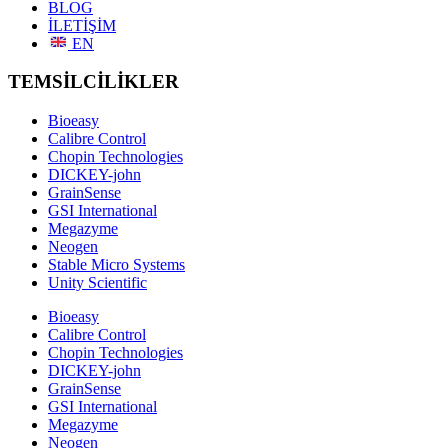
BLOG
İLETİŞİM
EN
TEMSİLCİLİKLER
Bioeasy
Calibre Control
Chopin Technologies
DICKEY-john
GrainSense
GSI International
Megazyme
Neogen
Stable Micro Systems
Unity Scientific
Bioeasy
Calibre Control
Chopin Technologies
DICKEY-john
GrainSense
GSI International
Megazyme
Neogen