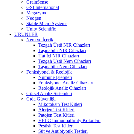
GrainSense
GSI International
Megazyme
Neogen
Stable Micro Systems
Unity Scientific
ÜRÜNLER
Nem ve İçerik
Tezgah Üstü NIR Cihazları
Taşınabilir NIR Cihazları
Hat İçi NIR Cihazları
Tezgah Üstü Nem Cihazları
Taşınabilir Nem Cihazları
Fonksiyonel & Reolojik
Numune İşlemleri
Fonksiyonel Analiz Cihazları
Reolojik Analiz Cihazları
Görsel Analiz Sistemleri
Gıda Güvenliği
Mikotoksin Test Kitleri
Alerjen Test Kitleri
Patojen Test Kitleri
HPLC Immunoaffinity Kolonları
Pestisit Test Kitleri
Süt ve Antibiyotik Testleri