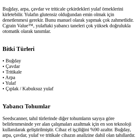
Buğday, arpa, çavdar ve triticale çekirdekleri yulaf örneklerini
kirletebilir. Yulafın glutensiz olduğundan emin olmak için
denetlenmesi gerekir. Bunu manuel olarak yapmak çok zahmetlidir.
Cgrain Value™, yulaftaki yabancı taneleri çok yüksek doğrulukla
otomatik olarak tanımlar.
Bitki Türleri
• Buğday
• Çavdar
• Tritikale
• Arpa
• Yulaf
• Çıplak / Kabuksuz yulaf
Yabancı Tohumlar
Seedscanner, tahıl türlerinde diğer tohumların sayıya göre
belirlenmesinde yer alan çalışmaları azaltmak için en son teknoloji
kullanılarak geliştirilmiştir. Cihaz el işçiliğini %90 azaltır. Buğday,
arpa, çavdar, yulaf ve tritikale cihazın analizine dahil olan tahıllardır.