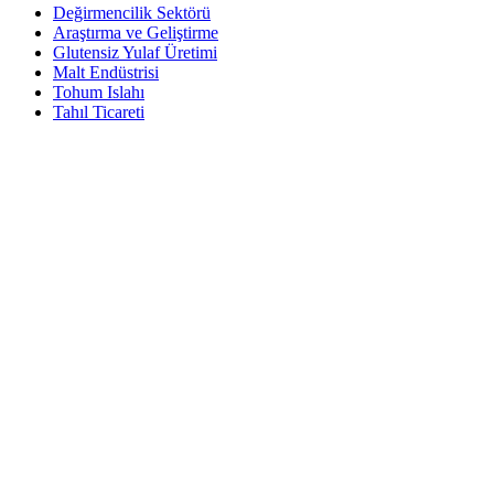
Değirmencilik Sektörü
Araştırma ve Geliştirme
Glutensiz Yulaf Üretimi
Malt Endüstrisi
Tohum Islahı
Tahıl Ticareti