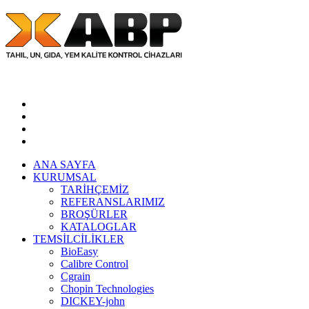
E-KATALOG
ANA SAYFA
KURUMSAL
TARİHÇEMİZ
REFERANSLARIMIZ
BROŞÜRLER
KATALOGLAR
TEMSİLCİLİKLER
BioEasy
Calibre Control
Cgrain
Chopin Technologies
DICKEY-john