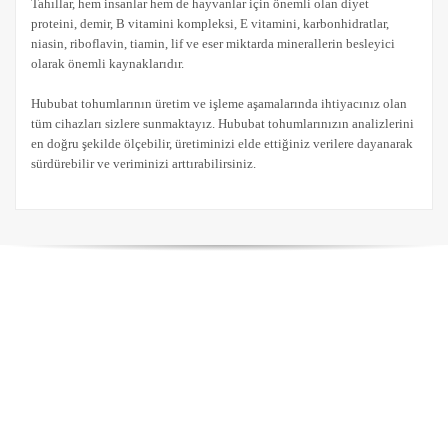
Tahıllar, hem insanlar hem de hayvanlar için önemli olan diyet
proteini, demir, B vitamini kompleksi, E vitamini, karbonhidratlar,
niasin, riboflavin, tiamin, lif ve eser miktarda minerallerin besleyici
olarak önemli kaynaklarıdır.
Hububat tohumlarının üretim ve işleme aşamalarında ihtiyacınız olan
tüm cihazları sizlere sunmaktayız. Hububat tohumlarınızın analizlerini
en doğru şekilde ölçebilir, üretiminizi elde ettiğiniz verilere dayanarak
sürdürebilir ve veriminizi arttırabilirsiniz.