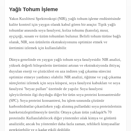
Yağlı Tohum İşleme
Yakın Kızılötesi Spektroskopi (NIR), yağlı tohum işleme endüstrisinde
kalite kontrol için yaygın olarak kabul gören bir araçtır. Tipik yağlı
tohumlar arasında soya fasulyesi, kolza tohumu (kanola), mısır,
ayçiçeği, susam ve üzüm tohumları bulunur. Belirli tohum türüne bağlı
olarak, NIR, son ürünlerin ekstraksiyonunu optimize etmek ve
üretimini izlemek için kullanılabilir.
Dünya genelinde en yaygın yağlı tohum soya fasulyesidir. NIR analizi,
yüksek değerli bileşenlerin üretimini artıran ve ekstraksiyonda ihtiyaç
duyulan enerji ve çözücüleri en aza indiren yağ çıkarma sürecini
optimize etmeye yardımcı olabilir. NIR analizi, öğütme ve yağ çıkarma
süreçlerini izlemek için soya küspesi, soya fasulyesi kabukları ve soya
fasulyesi "beyaz pulları" üzerinde de yapılır. Soya fasulyesi
işleyicilerinin ilgi duyduğu diğer bir ürün soya proteini konsantresidir
(SPC). Soya proteini konsantresi, bu işlem sırasında çözünür
karbonhidratlar çıkarılırken yağı alınmış pullardaki soya proteinlerinin
hareketsizleştirilmesiyle üretilir. Ortaya çıkan ürün yaklaşık% 70
proteindir. Kullanılabilecek diğer yöntemler ıslak kimya ve görüntü
analizidir, ancak bu yöntemler daha fazla zaman, tehlikeli kimyasallar
gerektirebilir ve o kadar etkili değildir.