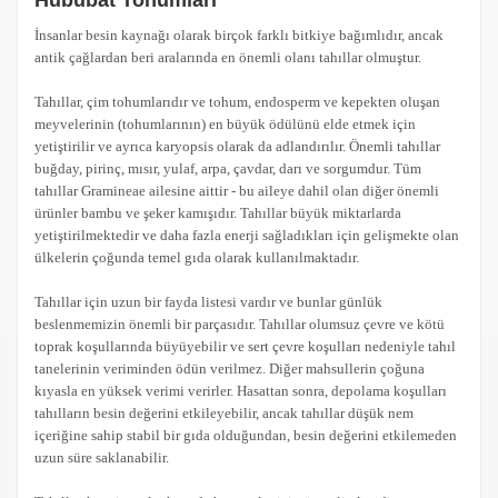
Hububat Tohumları
İnsanlar besin kaynağı olarak birçok farklı bitkiye bağımlıdır, ancak
antik çağlardan beri aralarında en önemli olanı tahıllar olmuştur.
Tahıllar, çim tohumlarıdır ve tohum, endosperm ve kepekten oluşan
meyvelerinin (tohumlarının) en büyük ödülünü elde etmek için
yetiştirilir ve ayrıca karyopsis olarak da adlandırılır. Önemli tahıllar
buğday, pirinç, mısır, yulaf, arpa, çavdar, darı ve sorgumdur. Tüm
tahıllar Gramineae ailesine aittir - bu aileye dahil olan diğer önemli
ürünler bambu ve şeker kamışıdır. Tahıllar büyük miktarlarda
yetiştirilmektedir ve daha fazla enerji sağladıkları için gelişmekte olan
ülkelerin çoğunda temel gıda olarak kullanılmaktadır.
Tahıllar için uzun bir fayda listesi vardır ve bunlar günlük
beslenmemizin önemli bir parçasıdır. Tahıllar olumsuz çevre ve kötü
toprak koşullarında büyüyebilir ve sert çevre koşulları nedeniyle tahıl
tanelerinin veriminden ödün verilmez. Diğer mahsullerin çoğuna
kıyasla en yüksek verimi verirler. Hasattan sonra, depolama koşulları
tahılların besin değerini etkileyebilir, ancak tahıllar düşük nem
içeriğine sahip stabil bir gıda olduğundan, besin değerini etkilemeden
uzun süre saklanabilir.