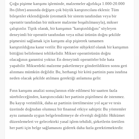
Çoğu pişirme karışımı işleminde, malzemeler ağırlıkça 1.000-20.000
lbs (libre) arasında değişen çok büyük karıştırıcılara eklenir. Tüm
bileşenler eklendiğinde (otomatik bir sistem tarafından veya bir
operatör tarafından bir miksere malzeme boşaltılmasıyla), mikser
çalıştırılır. Tipik olarak, bir karışımın "karıştırıldığını" söyleyen
deneyimli bir operatör tarafından veya nihai ürünün doğru şekilde
pişmesini sağlamak için karışımı alıp pişirerek tamamen
karıştırıldığına karar verilir. Bir operatöre sübjektif olarak bir karışımın
bittiğini belirlemesi tehlikelidir. Mikser operatörünün doğru
olacağının garantisi yoktur. En deneyimli operatörler bile hata
yapabilir. Mikserdeki malzeme paketlemeye gönderildikten sonra geri
alınması mümkün değildir. Bu, herhangi bir kötü partinin para israfına
neden olacak şekilde atılması gerektiği anlamına gelir.
Fırın karışımı analizi sonuçlarının elde edilmesi bir saatten fazla
sürebileceğinden, karıştırıcıdaki her partinin pişirilmesi de istenmez.
Bu kayıp verimlilik, daha az partinin üretilmesine yol açar ve tesis
üzerinde doğrudan olumsuz bir finansal etkiye sahiptir. Bu yöntemler
aynı zamanda uygun belgelendirmeye de elverişli değildir. Hükümet
düzenlemeleri ve gelecekteki yasal işlem tehdidi, şirketlerin üretilen
her parti için belge sağlamasını giderek daha fazla gerektirmektedir.