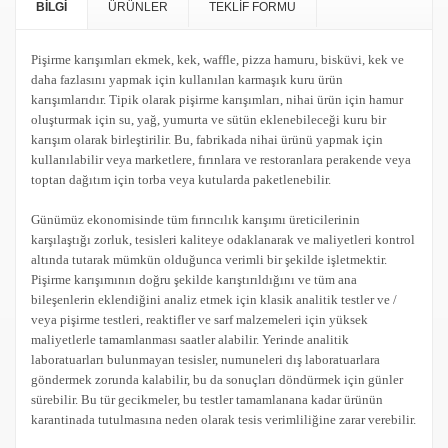
BİLGİ
ÜRÜNLER
TEKLİF FORMU
Pişirme karışımları ekmek, kek, waffle, pizza hamuru, bisküvi, kek ve
daha fazlasını yapmak için kullanılan karmaşık kuru ürün
karışımlarıdır. Tipik olarak pişirme karışımları, nihai ürün için hamur
oluşturmak için su, yağ, yumurta ve sütün eklenebileceği kuru bir
karışım olarak birleştirilir. Bu, fabrikada nihai ürünü yapmak için
kullanılabilir veya marketlere, fırınlara ve restoranlara perakende veya
toptan dağıtım için torba veya kutularda paketlenebilir.
Günümüz ekonomisinde tüm fırıncılık karışımı üreticilerinin
karşılaştığı zorluk, tesisleri kaliteye odaklanarak ve maliyetleri kontrol
altında tutarak mümkün olduğunca verimli bir şekilde işletmektir.
Pişirme karışımının doğru şekilde karıştırıldığını ve tüm ana
bileşenlerin eklendiğini analiz etmek için klasik analitik testler ve /
veya pişirme testleri, reaktifler ve sarf malzemeleri için yüksek
maliyetlerle tamamlanması saatler alabilir. Yerinde analitik
laboratuarları bulunmayan tesisler, numuneleri dış laboratuarlara
göndermek zorunda kalabilir, bu da sonuçları döndürmek için günler
sürebilir. Bu tür gecikmeler, bu testler tamamlanana kadar ürünün
karantinada tutulmasına neden olarak tesis verimliliğine zarar verebilir.